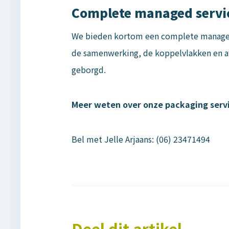
Complete managed servi
We bieden kortom een complete managed s
de samenwerking, de koppelvlakken en afs
geborgd.
Meer weten over onze packaging servi
Bel met Jelle Arjaans: (06) 23471494
Deel dit artikel