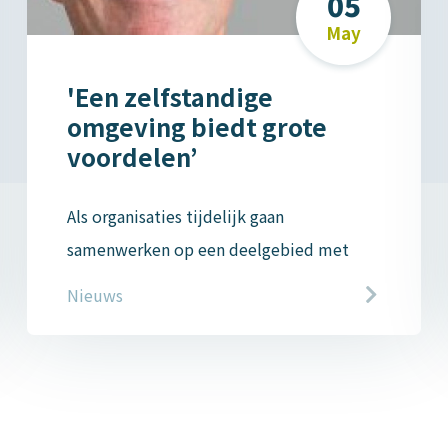
05
May
'Een zelfstandige
omgeving biedt grote
voordelen’
Als organisaties tijdelijk gaan
samenwerken op een deelgebied met
andere partijen dan willen zij dat vaak
Nieuws
doen zonder de hele IT-omgeving te
belasten. Een unieke losgekoppelde IT-
omgeving, een ‘zelfstandige omgeving’, is
dan een oplossing. De Provincie Drenthe
deed dit voor de Drentse Adviesraad voor