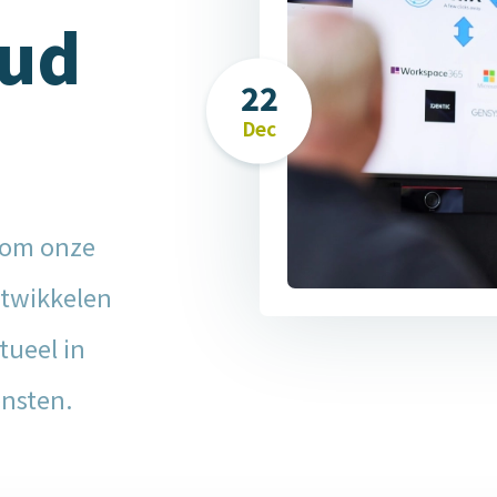
oud
22
Dec
g
 om onze
ntwikkelen
tueel in
ensten.