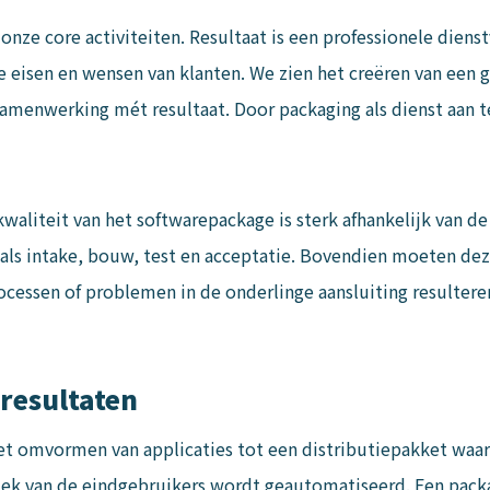
 onze core activiteiten. Resultaat is een professionele diens
 eisen en wensen van klanten. We zien het creëren van een
samenwerking mét resultaat. Door packaging als dienst aan 
waliteit van het softwarepackage is sterk afhankelijk van de 
 als intake, bouw, test en acceptatie. Bovendien moeten de
ocessen of problemen in de onderlinge aansluiting resulteren
 resultaten
t omvormen van applicaties tot een distributiepakket waarm
ek van de eindgebruikers wordt geautomatiseerd. Een packa