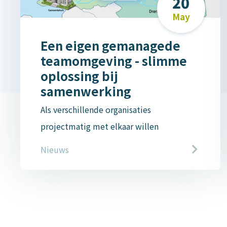
20
May
Een eigen gemanagede
teamomgeving - slimme
oplossing bij
samenwerking
Als verschillende organisaties
projectmatig met elkaar willen
samenwerken is er vaak behoefte aan een
Nieuws
eigen digitale omgeving hiervoor. Het kan
dan slim zijn om dit buiten de eigen ICT-
infrastructuur om te organiseren in een
(tijdelijke) zelfstandig gemanagede
teamomgeving. EIC kan deze snel en