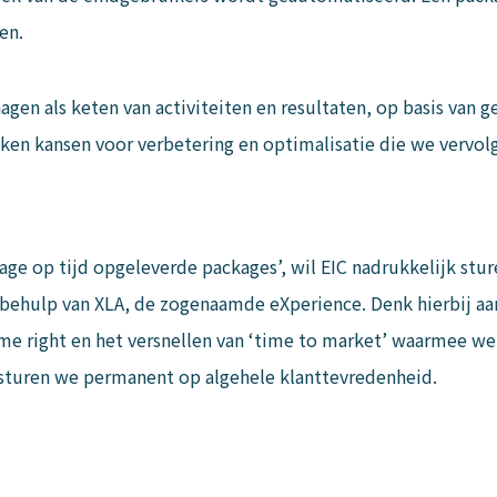
en.
gen als keten van activiteiten en resultaten, op basis van
ken kansen voor verbetering en optimalisatie die we vervolg
tage op tijd opgeleverde packages’, wil EIC nadrukkelijk st
behulp van XLA, de zogenaamde eXperience. Denk hierbij aan
me right en het versnellen van ‘time to market’ waarmee we
sturen we permanent op algehele klanttevredenheid.