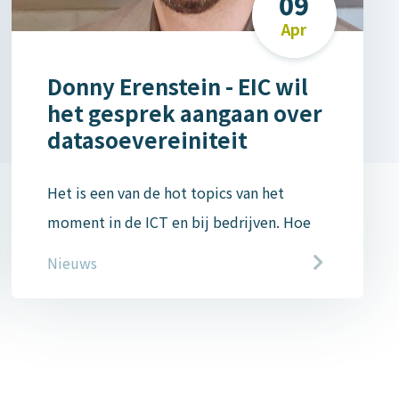
09
Apr
Donny Erenstein - EIC wil
het gesprek aangaan over
datasoevereiniteit
Het is een van de hot topics van het
moment in de ICT en bij bedrijven. Hoe
afhankelijk zijn we van de Amerikaanse
Nieuws
Big Tech en kunnen we de omslag maken
naar soft- en hardware waarmee we zelf
meer in control zijn. “Precies over die
zaken wil EIC het gesprek aangaan,”
vertelt Donny Erenstein.